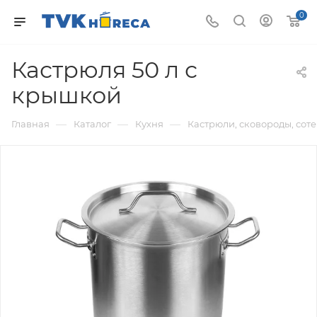
0
Кастрюля 50 л с
крышкой
—
—
—
Главная
Каталог
Кухня
Кастрюли, сковороды, сот