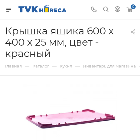
0
Крышка ящика 600 х
400 х 25 мм, цвет -
красный
—
—
—
Главная
Каталог
Кухня
Инвентарь для магазина