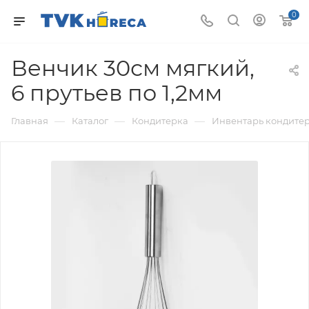
0
Венчик 30см мягкий,
6 прутьев по 1,2мм
—
—
—
Главная
Каталог
Кондитерка
Инвентарь кондите