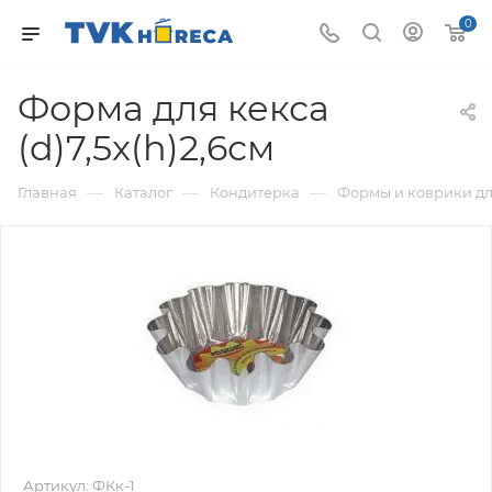
0
Форма для кекса
(d)7,5x(h)2,6см
—
—
—
Главная
Каталог
Кондитерка
Формы и коврики д
Артикул:
ФКк-1