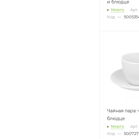
и блюдце
Много
Арт.
Код
—
500535
Чайная пара: 
блюдце
Много
Арт.
Код
—
500727