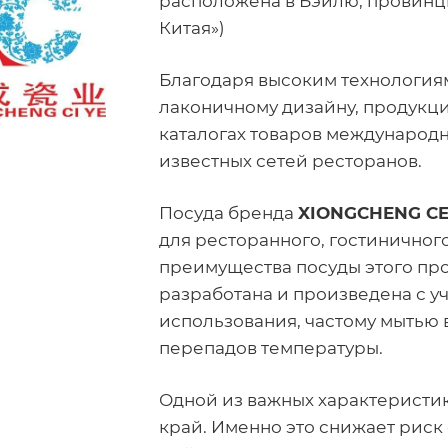
расположена в Бэйлю, провинц
Китая»)
Благодаря высоким технология
лаконичному дизайну, продукци
каталогах товаров международн
известных сетей ресторанов.
Посуда бренда
XIONGCHENG C
для ресторанного, гостиничног
преимущества посуды этого прои
разработана и произведена с у
использования, частому мытью
перепадов температуры.
Одной из важных характеристи
край. Именно это снижает риск