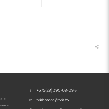
+375(29) 390-09-09
латы
tvkhoreca@tvk.by
тавки