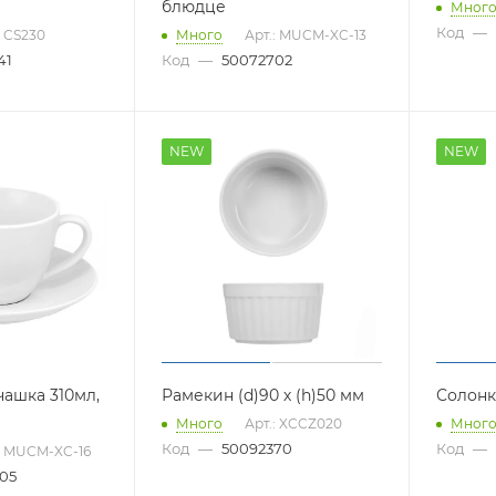
блюдце
Мног
Код
—
: CS230
Много
Арт.: MUCM-XC-13
41
Код
—
50072702
NEW
NEW
чашка 310мл,
Рамекин (d)90 х (h)50 мм
Солонк
Много
Арт.: XCCZ020
Мног
Код
—
50092370
Код
—
: MUCM-XC-16
05