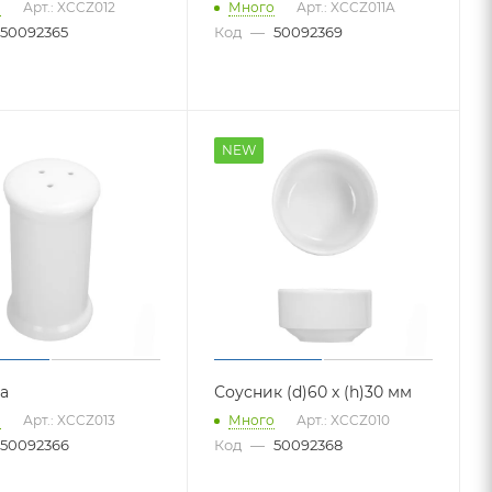
о
Арт.: XCCZ012
Много
Арт.: XCCZ011A
50092365
Код
—
50092369
NEW
а
Соусник (d)60 х (h)30 мм
о
Арт.: XCCZ013
Много
Арт.: XCCZ010
50092366
Код
—
50092368