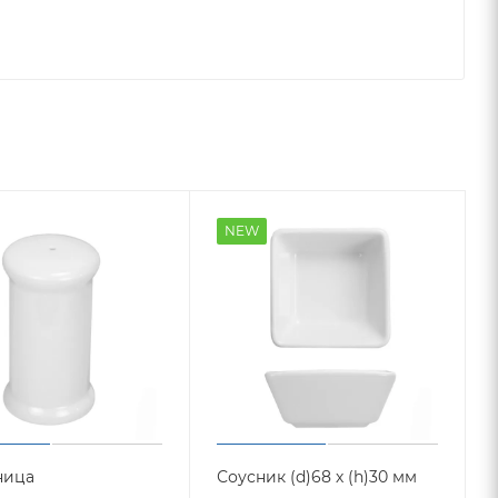
NEW
ница
Соусник (d)68 х (h)30 мм