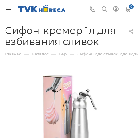
0
Сифон-кремер 1л для
взбивания сливок
—
—
—
Главная
Каталог
Бар
Сифоны для сливок, для вод