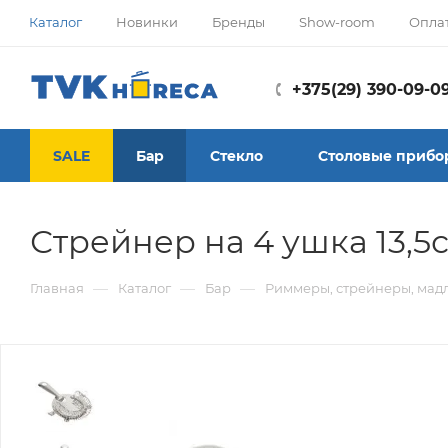
Каталог
Новинки
Бренды
Show-room
Опла
+375(29) 390-09-0
SALE
Бар
Стекло
Столовые прибо
Стрейнер на 4 ушка 13,5с
—
—
—
Главная
Каталог
Бар
Риммеры, стрейнеры, мад