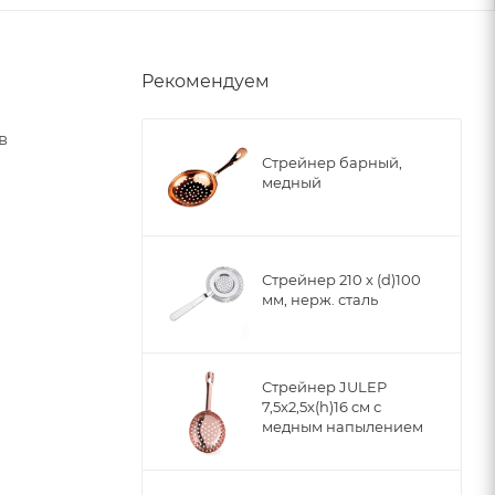
Рекомендуем
в
Стрейнер барный,
медный
Стрейнер 210 х (d)100
мм, нерж. сталь
Стрейнер JULEP
7,5x2,5x(h)16 cм с
медным напылением