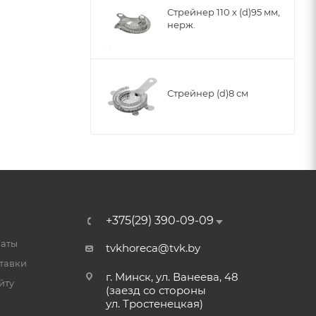
Стрейнер 110 х (d)95 мм,
нерж.
Стрейнер (d)8 см
+375(29) 390-09-09
латы
tvkhoreca@tvk.by
тавки
г. Минск, ул. Ванеева, 48
йту
(заезд со стороны
ул. Тростенецкая)