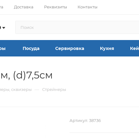
та
Доставка
Реквизиты
Контакты
9
ры
Посуда
Сервировка
Кухня
Кей
м, (d)7,5см
—
леры, сквизеры
Стрейнеры
Артикул:
38736