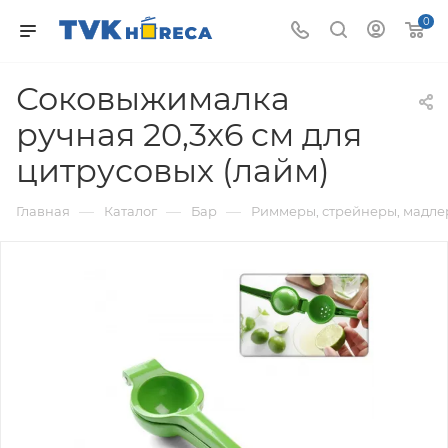
0
Соковыжималка
ручная 20,3х6 cм для
цитрусовых (лайм)
—
—
—
Главная
Каталог
Бар
Риммеры, стрейнеры, мадле