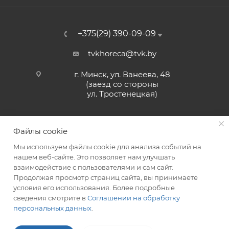
+375(29) 390-09-09
tvkhoreca@tvk.by
г. Минск, ул. Ванеева, 48
(заезд со стороны
ул. Тростенецкая)
Файлы cookie
Мы используем файлы cookie для анализа событий на
нашем веб-сайте. Это позволяет нам улучшать
взаимодействие с пользователями и сам сайт.
2026 © ЗАО «ТВК»
Продолжая просмотр страниц сайта, вы принимаете
условия его использования. Более подробные
сведения смотрите в
Соглашении на обработку
персональных данных
.
ITG-SOFT </>
Разработка сайтов в Минске