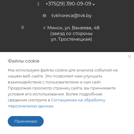
+375(29) 390-09-09
tvkhoreca@tvk.by
г. Минск, ул. Ванеева, 48
(заезд со стороны
ул. Тростенецкая)
Файлы cookie
Мы используем файлы cookie для анализа событий на
нашем веб-сайте. Это позволяет нам улучшать
взаимодействие с пользователями и сам сайт.
2026 © ЗАО «ТВК»
Продолжая просмотр страниц сайта, вы принимаете
условия его использования. Более подробные
сведения смотрите в
Соглашении на обработку
персональных данных
.
ITG-SOFT </>
Разработка сайтов в Минске
Принимаю
Не принимаю