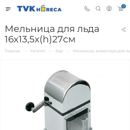
0
Мельница для льда
16х13,5x(h)27см
—
—
—
Главная
Каталог
Бар
Мельницы, инвентарь для л