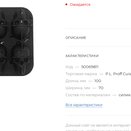
Ожидается
ОПИСАНИЕ
ХАРАКТЕРИСТИКИ
Код
—
50069811
Торговая марка
—
P.L. Proff Cui
Длина, мм
—
100
Ширина, мм
—
70
Состав по материалам
—
силик
Все характеристики
Данный сайт не является интернет