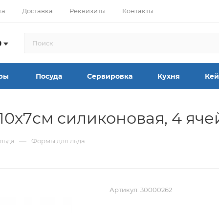
та
Доставка
Реквизиты
Контакты
9
ры
Посуда
Сервировка
Кухня
Кей
10x7см силиконовая, 4 яче
—
льда
Формы для льда
Артикул:
30000262