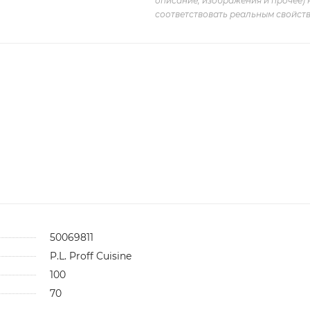
описание, изображения и прочее) 
соответствовать реальным свойств
50069811
P.L. Proff Cuisine
100
70