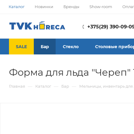
Каталог
Новинки
Бренды
Show-room
Опла
+375(29) 390-09-0
SALE
Бар
Стекло
Столовые прибо
Форма для льда "Череп" 
—
—
—
Главная
Каталог
Бар
Мельницы, инвентарь для 