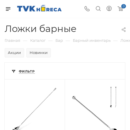
0
Ложки барные
—
—
—
—
Главная
Каталог
Бар
Барный инвентарь
Лож
Акции
Новинки
ФИЛЬТР