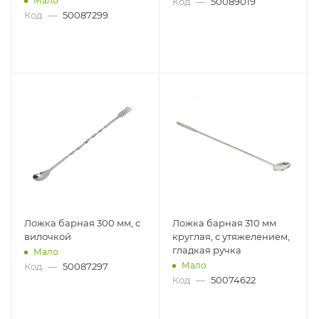
Мало
Код
—
50089019
Код
—
50087299
Ложка барная 300 мм, с
Ложка барная 310 мм
вилочкой
круглая, с утяжелением,
гладкая ручка
Мало
Мало
Код
—
50087297
Код
—
50074622