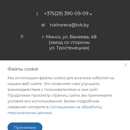
+375(29) 390-09-09
tvkhoreca@tvk.by
г. Минск, ул. Ванеева, 48
(заезд со стороны
ул. Тростенецкая)
Файлы cookie
Мы используем файлы cookie для анализа событий на
нашем веб-сайте. Это позволяет нам улучшать
взаимодействие с пользователями и сам сайт.
2026 © ЗАО «ТВК»
Продолжая просмотр страниц сайта, вы принимаете
условия его использования. Более подробные
сведения смотрите в
Соглашении на обработку
персональных данных
.
ITG-SOFT </>
Разработка сайтов в Минске
Принимаю
Не принимаю