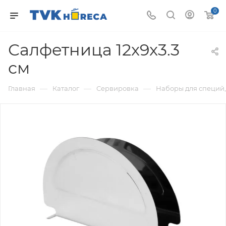
0
Салфетница 12x9x3.3
см
—
—
—
Главная
Каталог
Сервировка
Наборы для специй,