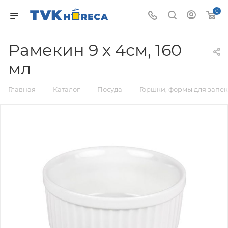
0
Рамекин 9 х 4см, 160
мл
—
—
—
Главная
Каталог
Посуда
Горшки, формы для запе