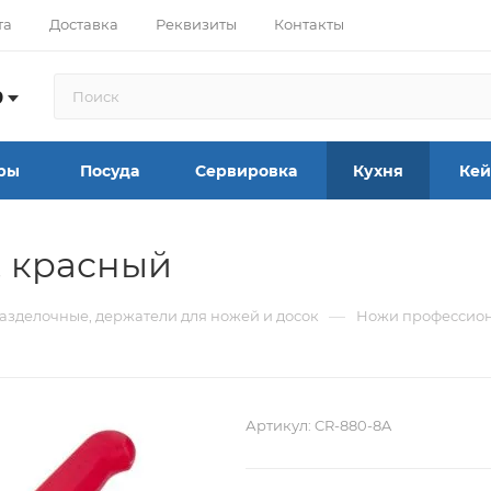
та
Доставка
Реквизиты
Контакты
9
ры
Посуда
Сервировка
Кухня
Кей
, красный
—
азделочные, держатели для ножей и досок
Ножи профессио
Артикул:
CR-880-8A