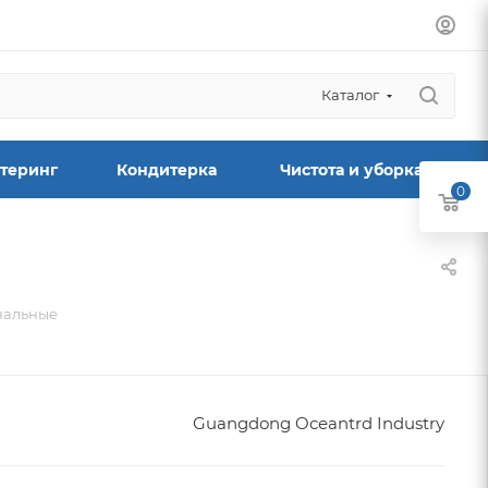
Каталог
теринг
Кондитерка
Чистота и уборка
0
нальные
Guangdong Oceantrd Industry